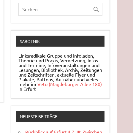
SABOTNIK
Linksradikale Gruppe und Infoladen,
Theorie und Praxis, Ver­net­zung, Infos
und Ter­mi­ne, In­fo­ver­an­stal­tun­gen und
Le­sun­gen, Bi­blio­thek, Archiv, Zei­tun­gen
und Zeit­schrif­ten, ak­tu­el­le Flyer und
Pla­ka­te, But­tons, Auf­nä­her und vieles
mehr im
Veto (Magdeburger Allee 180)
in Erfurt
NEUESTE BEITRÄGE
Rückblick auf Erfurt 4.7. III: Zwischen