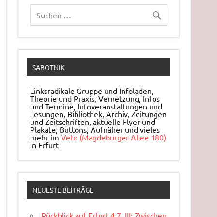
SABOTNIK
Linksradikale Gruppe und Infoladen,
Theorie und Praxis, Ver­net­zung, Infos
und Ter­mi­ne, In­fo­ver­an­stal­tun­gen und
Le­sun­gen, Bi­blio­thek, Archiv, Zei­tun­gen
und Zeit­schrif­ten, ak­tu­el­le Flyer und
Pla­ka­te, But­tons, Auf­nä­her und vieles
mehr im
Veto (Magdeburger Allee 180)
in Erfurt
NEUESTE BEITRÄGE
Rückblick auf Erfurt 4.7. III: Zwischen