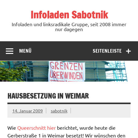
Zum
Inhalt
Infoladen Sabotnik
springen
Infoladen und linksradikale Gruppe, seit 2008 immer
nur dagegen
MENÜ
SEITENLEISTE
HAUSBESETZUNG IN WEIMAR
14. Januar 2009
sabotnik
Wie
Queerschnitt
hier
berichtet, wurde heute die
Gerberstraße 1 in Weimar besetzt! Wir wünschen den