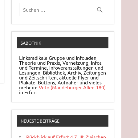
SABOTNIK
Linksradikale Gruppe und Infoladen,
Theorie und Praxis, Ver­net­zung, Infos
und Ter­mi­ne, In­fo­ver­an­stal­tun­gen und
Le­sun­gen, Bi­blio­thek, Archiv, Zei­tun­gen
und Zeit­schrif­ten, ak­tu­el­le Flyer und
Pla­ka­te, But­tons, Auf­nä­her und vieles
mehr im
Veto (Magdeburger Allee 180)
in Erfurt
NEUESTE BEITRÄGE
Rückblick auf Erfurt 4.7. III: Zwischen