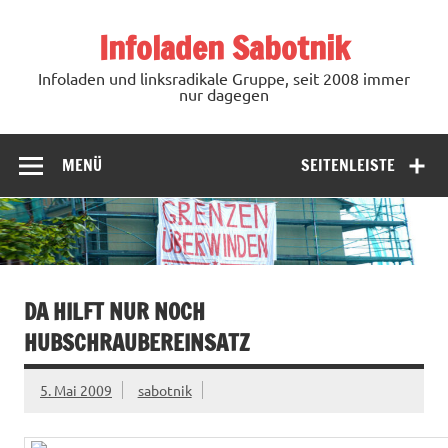
Zum
Inhalt
Infoladen Sabotnik
springen
Infoladen und linksradikale Gruppe, seit 2008 immer
nur dagegen
MENÜ
SEITENLEISTE
DA HILFT NUR NOCH
HUBSCHRAUBEREINSATZ
5. Mai 2009
sabotnik