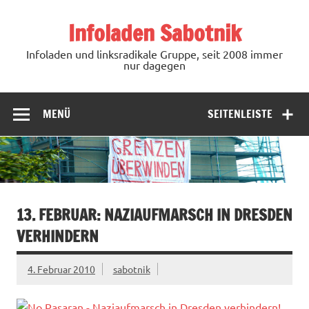
Zum
Inhalt
Infoladen Sabotnik
springen
Infoladen und linksradikale Gruppe, seit 2008 immer
nur dagegen
MENÜ
SEITENLEISTE
13. FEBRUAR: NAZIAUFMARSCH IN DRESDEN
VERHINDERN
4. Februar 2010
sabotnik