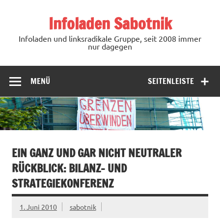
Zum
Inhalt
Infoladen Sabotnik
springen
Infoladen und linksradikale Gruppe, seit 2008 immer
nur dagegen
MENÜ
SEITENLEISTE
EIN GANZ UND GAR NICHT NEUTRALER
RÜCKBLICK: BILANZ- UND
STRATEGIEKONFERENZ
1. Juni 2010
sabotnik