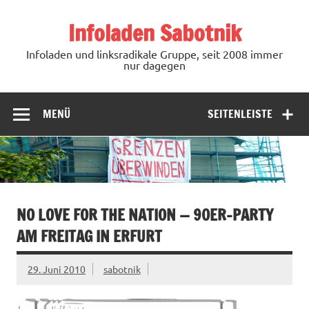
Zum
Inhalt
Infoladen Sabotnik
springen
Infoladen und linksradikale Gruppe, seit 2008 immer
nur dagegen
MENÜ
SEITENLEISTE
NO LOVE FOR THE NATION — 90ER-PARTY
AM FREITAG IN ERFURT
29. Juni 2010
sabotnik