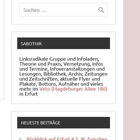
SABOTNIK
Linksradikale Gruppe und Infoladen,
Theorie und Praxis, Ver­net­zung, Infos
und Ter­mi­ne, In­fo­ver­an­stal­tun­gen und
Le­sun­gen, Bi­blio­thek, Archiv, Zei­tun­gen
und Zeit­schrif­ten, ak­tu­el­le Flyer und
Pla­ka­te, But­tons, Auf­nä­her und vieles
mehr im
Veto (Magdeburger Allee 180)
in Erfurt
NEUESTE BEITRÄGE
Rückblick auf Erfurt 4.7. III: Zwischen