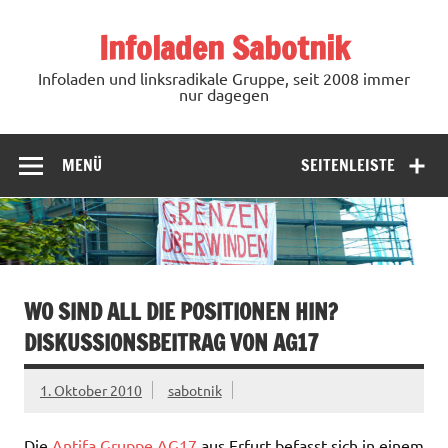
Zum
Inhalt
Infoladen Sabotnik
springen
Infoladen und linksradikale Gruppe, seit 2008 immer
nur dagegen
MENÜ
SEITENLEISTE
WO SIND ALL DIE POSITIONEN HIN?
DISKUSSIONSBEITRAG VON AG17
1. Oktober 2010
sabotnik
Die
Antifa Gruppe AG17
aus Erfurt befasst sich in einem