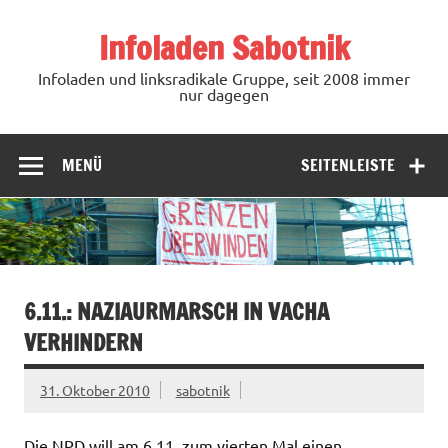
Zum
Inhalt
Infoladen Sabotnik
springen
Infoladen und linksradikale Gruppe, seit 2008 immer
nur dagegen
MENÜ
SEITENLEISTE
6.11.: NAZIAURMARSCH IN VACHA
VERHINDERN
31. Oktober 2010
sabotnik
Die NPD will am 6.11. zum vierten Mal einen