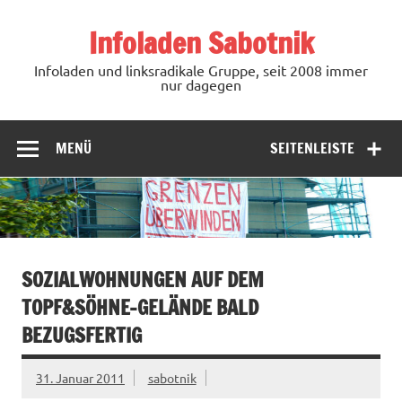
Zum
Inhalt
Infoladen Sabotnik
springen
Infoladen und linksradikale Gruppe, seit 2008 immer
nur dagegen
MENÜ
SEITENLEISTE
SOZIALWOHNUNGEN AUF DEM
TOPF&SÖHNE-GELÄNDE BALD
BEZUGSFERTIG
31. Januar 2011
sabotnik