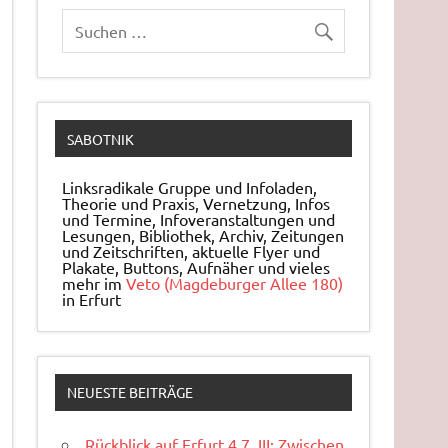
SABOTNIK
Linksradikale Gruppe und Infoladen,
Theorie und Praxis, Ver­net­zung, Infos
und Ter­mi­ne, In­fo­ver­an­stal­tun­gen und
Le­sun­gen, Bi­blio­thek, Archiv, Zei­tun­gen
und Zeit­schrif­ten, ak­tu­el­le Flyer und
Pla­ka­te, But­tons, Auf­nä­her und vieles
mehr im
Veto (Magdeburger Allee 180)
in Erfurt
NEUESTE BEITRÄGE
Rückblick auf Erfurt 4.7. III: Zwischen