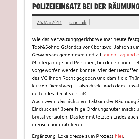
POLIZEIEINSATZ BEI DER RÄUMUN
26. Mai 2011
sabotnik
Wie das Verwaltungsgericht Weimar heute festge
Topf&Söhne-Geländes vor über zwei Jahren zum T
Gewahrsam genommen und z.T.
einen Tag und e
Minderjährige und Personen, bei denen unmitte
vorgeworfen werden konnte. Vier der Betroffene
das VG ihnen Recht gegeben und damit die Thüri
kurzen Dienstweg — also direkt nach dem Einsa
geltendes Recht verstößt.
Auch wenn das nichts am Faktum der Räumung änd
Eindruck auf übereifrige Ordnungshüter macht un
brutal verlaufen. Das kommt letzten Endes auc
mensch nur gratulieren.
Ergänzung: Lokalpresse zum Prozess
hier
.