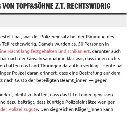
G VON TOPF&SÖHNE Z.T. RECHTSWIDRIG
stellt hat, war der Polizeieinsatz bei der Räumung des
eil rechtswidrig. Damals wurden ca. 50 Personen in
ine Nacht lang festgehalten und schikaniert
, darunter auch
lbar nach der Gewahrsamnahme klar war, dass ihnen nichts
n hatten das Land Thüringen daraufhin verklagt. Heute hat
nger Polizei daran erinnert, dass eine Bestrafung auf dem
tz nach Gusto der beteiligten Beamt_innen — gegen
ert, bleibt zu hoffen, dass das Urteil einen gewissen
d dazu beiträgt, dass künftige Polizeieinsätze weniger
h
der Polizei zugute
. Den siegreichen Kläger_innen kann