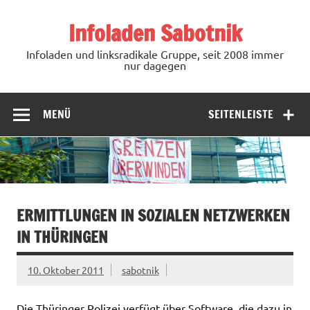
Zum
Inhalt
Infoladen Sabotnik
springen
Infoladen und linksradikale Gruppe, seit 2008 immer
nur dagegen
MENÜ
SEITENLEISTE
ERMITTLUNGEN IN SOZIALEN NETZWERKEN
IN THÜRINGEN
10. Oktober 2011
sabotnik
Die Thüringer Polizei verfügt über Software, die dazu in