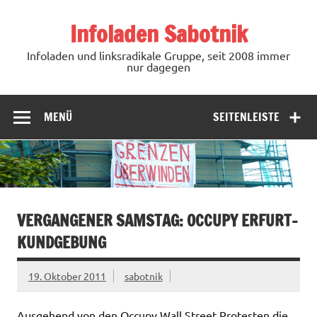
Zum
Inhalt
Infoladen Sabotnik
springen
Infoladen und linksradikale Gruppe, seit 2008 immer
nur dagegen
MENÜ
SEITENLEISTE
VERGANGENER SAMSTAG: OCCUPY ERFURT-
KUNDGEBUNG
19. Oktober 2011
sabotnik
Ausgehend von den Occupy Wall Street Protesten die