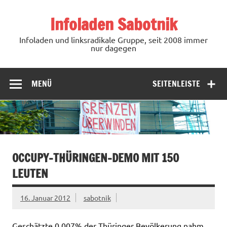
Zum
Inhalt
Infoladen Sabotnik
springen
Infoladen und linksradikale Gruppe, seit 2008 immer
nur dagegen
MENÜ
SEITENLEISTE
OCCUPY-THÜRINGEN-DEMO MIT 150
LEUTEN
16. Januar 2012
sabotnik
Geschätzte 0,007% der Thüringer Bevölkerung nahm