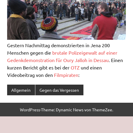
Gestern Nachmittag demonstrierten in Jena 200
Menschen gegen die
brutale Polizeigewalt auf einer
Gedenkdemonstration für Oury Jalloh in Dessau
. Einen
kurzen Bericht gibt es bei der
OTZ
und einen
Videobeitrag von den
Filmpiraten
:
Allgemein
Gegen das Vergessen
WordPress-Theme: Dynamic News von ThemeZee.