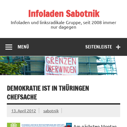
Zum
Inhalt
Infoladen Sabotnik
springen
Infoladen und linksradikale Gruppe, seit 2008 immer
nur dagegen
MENÜ
SEITENLEISTE
DEMOKRATIE IST IN THÜRINGEN
CHEFSACHE
13. April 2012
sabotnik
Am nächsten Montag