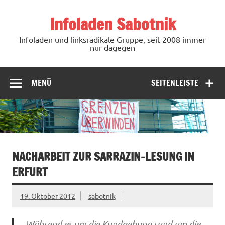
Zum
Inhalt
Infoladen Sabotnik
springen
Infoladen und linksradikale Gruppe, seit 2008 immer
nur dagegen
MENÜ
SEITENLEISTE
NACHARBEIT ZUR SARRAZIN-LESUNG IN
ERFURT
19. Oktober 2012
sabotnik
Während es um die Kundgebung rund um die