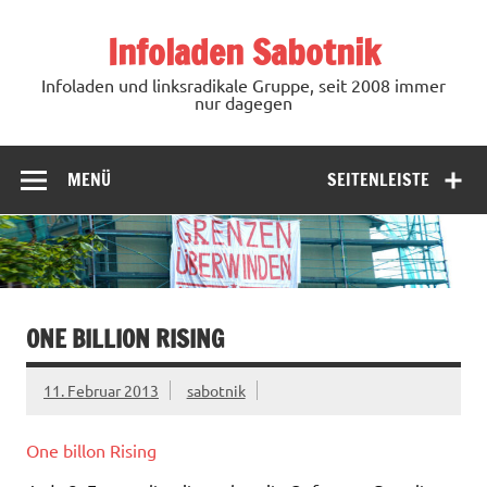
Zum
Inhalt
Infoladen Sabotnik
springen
Infoladen und linksradikale Gruppe, seit 2008 immer
nur dagegen
MENÜ
SEITENLEISTE
ONE BILLION RISING
11. Februar 2013
sabotnik
One billon Rising