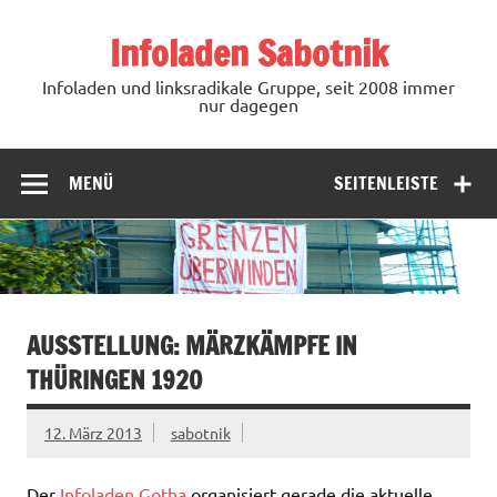
Zum
Inhalt
Infoladen Sabotnik
springen
Infoladen und linksradikale Gruppe, seit 2008 immer
nur dagegen
MENÜ
SEITENLEISTE
AUSSTELLUNG: MÄRZKÄMPFE IN
THÜRINGEN 1920
12. März 2013
sabotnik
Der
Infoladen Gotha
organisiert gerade die aktuelle