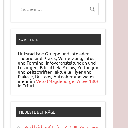
SABOTNIK
Linksradikale Gruppe und Infoladen,
Theorie und Praxis, Ver­net­zung, Infos
und Ter­mi­ne, In­fo­ver­an­stal­tun­gen und
Le­sun­gen, Bi­blio­thek, Archiv, Zei­tun­gen
und Zeit­schrif­ten, ak­tu­el­le Flyer und
Pla­ka­te, But­tons, Auf­nä­her und vieles
mehr im
Veto (Magdeburger Allee 180)
in Erfurt
NEUESTE BEITRÄGE
Rückblick auf Erfurt 4.7. III: Zwischen