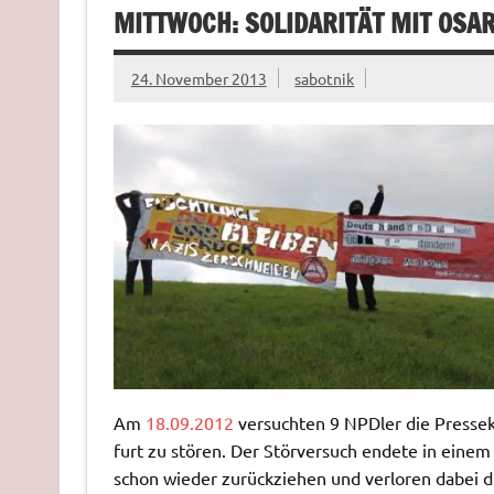
MITTWOCH: SOLIDARITÄT MIT OSA
24. November 2013
sabotnik
Am
18.​09.​2012
ver­such­ten 9 NPD­ler die Pres­se­
furt zu stö­ren. Der Störversuch endete in einem
schon wieder zurückziehen und verloren dabei d