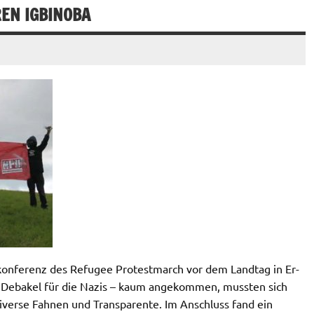
REN IGBINOBA
kon­fe­renz des Re­fu­gee Pro­test­m­arch vor dem Land­tag in Er­
 Debakel für die Nazis – kaum an­ge­kom­men, muss­ten sich
iverse Fahnen und Transparente. Im Anschluss fand ein