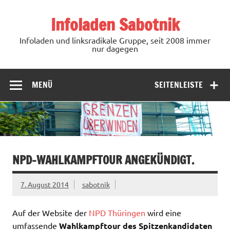
Zum
Inhalt
Infoladen Sabotnik
springen
Infoladen und linksradikale Gruppe, seit 2008 immer
nur dagegen
MENÜ
SEITENLEISTE
NPD-WAHLKAMPFTOUR ANGEKÜNDIGT.
7. August 2014
sabotnik
Auf der Website der
NPD Thüringen
wird eine
umfassende
Wahlkampftour des Spitzenkandidaten