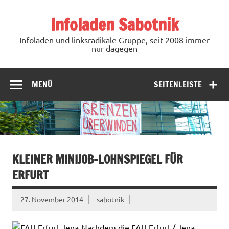
Zum
Inhalt
Infoladen Sabotnik
springen
Infoladen und linksradikale Gruppe, seit 2008 immer
nur dagegen
MENÜ
SEITENLEISTE
KLEINER MINIJOB-LOHNSPIEGEL FÜR
ERFURT
27. November 2014
sabotnik
Nachdem die FAU Erfurt / Jena