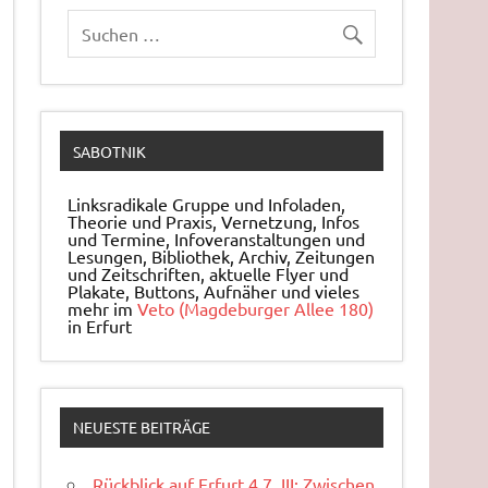
SABOTNIK
Linksradikale Gruppe und Infoladen,
Theorie und Praxis, Ver­net­zung, Infos
und Ter­mi­ne, In­fo­ver­an­stal­tun­gen und
Le­sun­gen, Bi­blio­thek, Archiv, Zei­tun­gen
und Zeit­schrif­ten, ak­tu­el­le Flyer und
Pla­ka­te, But­tons, Auf­nä­her und vieles
mehr im
Veto (Magdeburger Allee 180)
in Erfurt
NEUESTE BEITRÄGE
Rückblick auf Erfurt 4.7. III: Zwischen