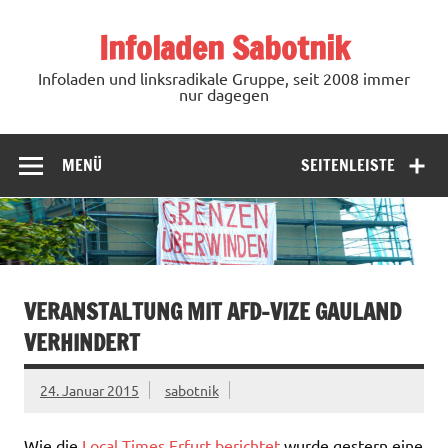
Zum
Inhalt
Infoladen Sabotnik
springen
Infoladen und linksradikale Gruppe, seit 2008 immer
nur dagegen
MENÜ
SEITENLEISTE
VERANSTALTUNG MIT AFD-VIZE GAULAND
VERHINDERT
24. Januar 2015
sabotnik
Wie die
Local Times Erfurt berichtet
wurde gestern eine