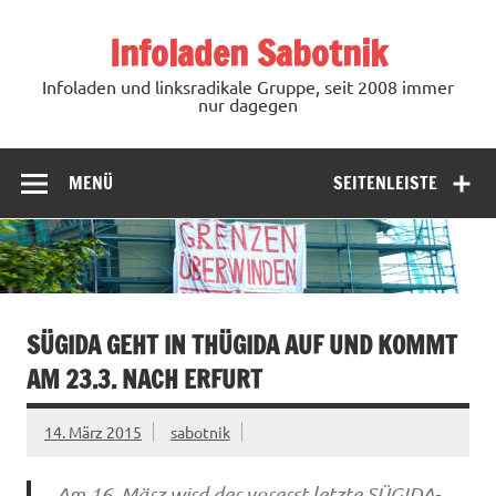
Zum
Inhalt
Infoladen Sabotnik
springen
Infoladen und linksradikale Gruppe, seit 2008 immer
nur dagegen
MENÜ
SEITENLEISTE
SÜGIDA GEHT IN THÜGIDA AUF UND KOMMT
AM 23.3. NACH ERFURT
14. März 2015
sabotnik
Am 16. März wird der vorerst letzte SÜGIDA-