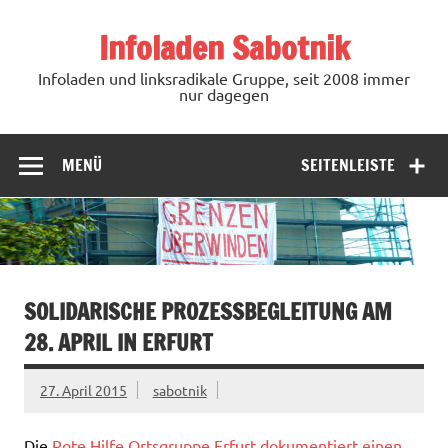
Zum
Inhalt
Infoladen Sabotnik
springen
Infoladen und linksradikale Gruppe, seit 2008 immer
nur dagegen
MENÜ
SEITENLEISTE
SOLIDARISCHE PROZESSBEGLEITUNG AM
28. APRIL IN ERFURT
27. April 2015
sabotnik
Die
Rote Hilfe Ortsgruppe Erfurt dokumentiert einen