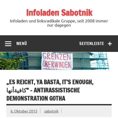
Zum
Inhalt
Infoladen Sabotnik
springen
Infoladen und linksradikale Gruppe, seit 2008 immer
nur dagegen
MENÜ
SEITENLEISTE
„ES REICHT, YA BASTA, IT’S ENOUGH,
كافيةأنها“ – ANTIRASSISTISCHE
DEMONSTRATION GOTHA
6. Oktober 2015
sabotnik