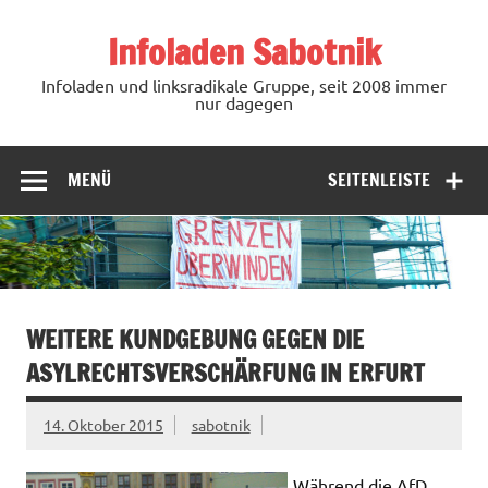
Zum
Inhalt
Infoladen Sabotnik
springen
Infoladen und linksradikale Gruppe, seit 2008 immer
nur dagegen
MENÜ
SEITENLEISTE
WEITERE KUNDGEBUNG GEGEN DIE
ASYLRECHTSVERSCHÄRFUNG IN ERFURT
14. Oktober 2015
sabotnik
Während die AfD