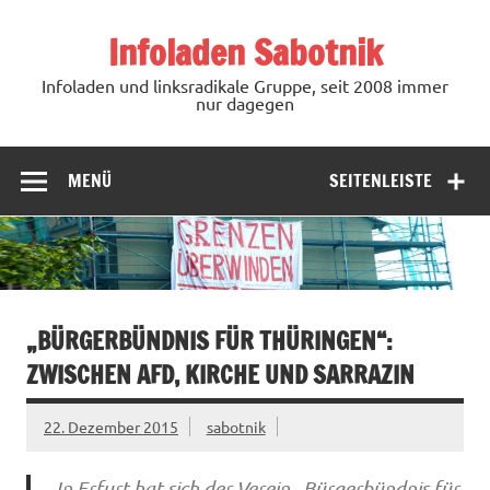
Zum
Inhalt
Infoladen Sabotnik
springen
Infoladen und linksradikale Gruppe, seit 2008 immer
nur dagegen
MENÜ
SEITENLEISTE
„BÜRGERBÜNDNIS FÜR THÜRINGEN“:
ZWISCHEN AFD, KIRCHE UND SARRAZIN
22. Dezember 2015
sabotnik
In Erfurt hat sich der Verein „Bürgerbündnis für