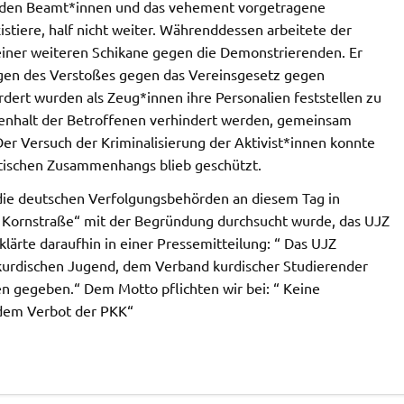
mit den Beamt*innen und das vehement vorgetragene
istiere, half nicht weiter. Währenddessen arbeitete der
einer weiteren Schikane gegen die Demonstrierenden. Er
egen des Verstoßes gegen das Vereinsgesetz gegen
dert wurden als Zeug*innen ihre Personalien feststellen zu
menhalt der Betroffenen verhindert werden, gemeinsam
Der Versuch der Kriminalisierung der Aktivist*innen konnte
litischen Zusammenhangs blieb geschützt.
h die deutschen Verfolgungsbehörden an diesem Tag in
Kornstraße“ mit der Begründung durchsucht wurde, das UJZ
lärte daraufhin in einer Pressemitteilung: “ Das UJZ
 kurdischen Jugend, dem Verband kurdischer Studierender
 gegeben.“ Dem Motto pflichten wir bei: “ Keine
 dem Verbot der PKK“