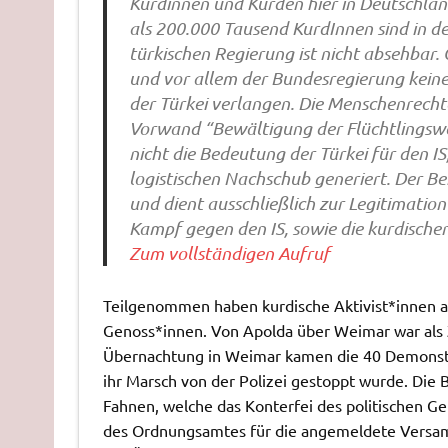
Kurdinnen und Kurden hier in Deutschlan
als 200.000 Tausend KurdInnen sind in de
türkischen Regierung ist nicht absehbar. G
und vor allem der Bundesregierung kein
der Türkei verlangen. Die Menschenrech
Vorwand “Bewältigung der Flüchtlingswe
nicht die Bedeutung der Türkei für den IS
logistischen Nachschub generiert. Der Beit
und dient ausschließlich zur Legitimatio
Kampf gegen den IS, sowie die kurdische
Zum vollständigen Aufruf
Teilgenommen haben kurdische Aktivist*innen a
Genoss*innen. Von Apolda über Weimar war als Z
Übernachtung in Weimar kamen die 40 Demonstri
ihr Marsch von der Polizei gestoppt wurde. Die
Fahnen, welche das Konterfei des politischen G
des Ordnungsamtes für die angemeldete Versamm