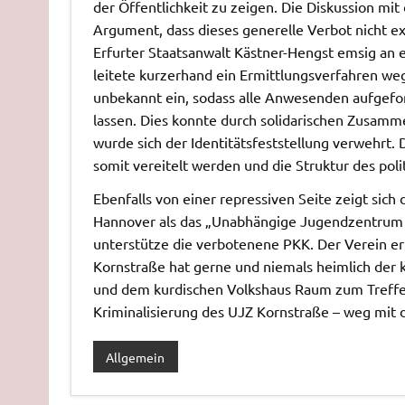
der Öffentlichkeit zu zeigen. Die Diskussion 
Argument, dass dieses generelle Verbot nicht ex
Erfurter Staatsanwalt Kästner-Hengst emsig an 
leitete kurzerhand ein Ermittlungsverfahren w
unbekannt ein, sodass alle Anwesenden aufgefor
lassen. Dies konnte durch solidarischen Zusam
wurde sich der Identitätsfeststellung verwehrt. 
somit vereitelt werden und die Struktur des po
Ebenfalls von einer repressiven Seite zeigt sic
Hannover als das „Unabhängige Jugendzentrum 
unterstütze die verbotenene PKK. Der Verein erk
Kornstraße hat gerne und niemals heimlich der
und dem kurdischen Volkshaus Raum zum Treffen
Kriminalisierung des UJZ Kornstraße – weg mit
Allgemein