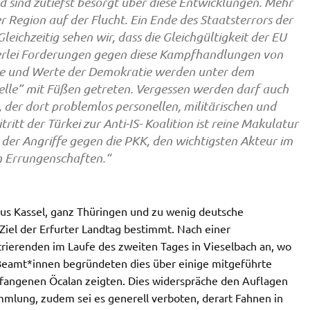
d sind zutiefst besorgt über diese Entwicklungen. Mehr
r Region auf der Flucht. Ein Ende des Staatsterrors der
leichzeitig sehen wir, dass die Gleichgültigkeit der EU
erlei Forderungen gegen diese Kampfhandlungen von
te und Werte der Demokratie werden unter dem
lle” mit Füßen getreten. Vergessen werden darf auch
, der dort problemlos personellen, militärischen und
ritt der Türkei zur Anti-IS- Koalition ist reine Makulatur
n der Angriffe gegen die PKK, den wichtigsten Akteur im
n Errungenschaften.“
us Kassel, ganz Thüringen und zu wenig deutsche
iel der Erfurter Landtag bestimmt. Nach einer
erenden im Laufe des zweiten Tages in Vieselbach an, wo
 Beamt*innen begründeten dies über einige mitgeführte
efangenen Öcalan zeigten. Dies widerspräche den Auflagen
lung, zudem sei es generell verboten, derart Fahnen in