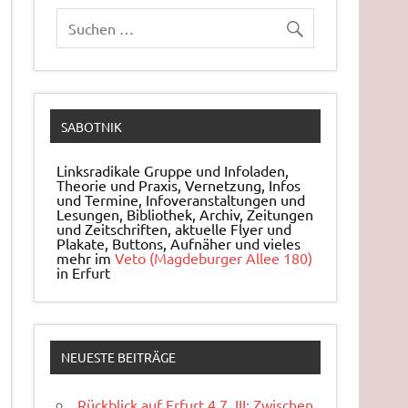
SABOTNIK
Linksradikale Gruppe und Infoladen,
Theorie und Praxis, Ver­net­zung, Infos
und Ter­mi­ne, In­fo­ver­an­stal­tun­gen und
Le­sun­gen, Bi­blio­thek, Archiv, Zei­tun­gen
und Zeit­schrif­ten, ak­tu­el­le Flyer und
Pla­ka­te, But­tons, Auf­nä­her und vieles
mehr im
Veto (Magdeburger Allee 180)
in Erfurt
NEUESTE BEITRÄGE
Rückblick auf Erfurt 4.7. III: Zwischen