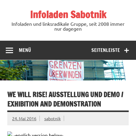
Zum
Inhalt
Infoladen Sabotnik
springen
Infoladen und linksradikale Gruppe, seit 2008 immer
nur dagegen
MENÜ
SEITENLEISTE
WE WILL RISE! AUSSTELLUNG UND DEMO /
EXHIBITION AND DEMONSTRATION
24. Mai 2016
sabotnik
-english version below-