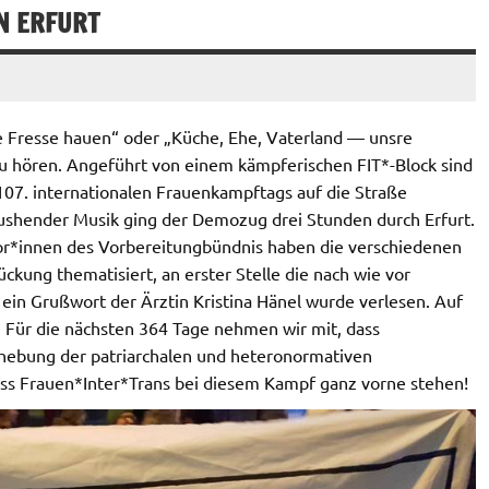
N ERFURT
ie Fresse hauen“ oder „Küche, Ehe, Vaterland — unsre
zu hören. Angeführt von einem kämpferischen FIT*-Block sind
 107. internationalen Frauenkampftags auf die Straße
ushender Musik ging der Demozug drei Stunden durch Erfurt.
or*innen des Vorbereitungbündnis haben die verschiedenen
ung thematisiert, an erster Stelle die nach wie vor
ein Grußwort der Ärztin Kristina Hänel wurde verlesen. Auf
 Für die nächsten 364 Tage nehmen wir mit, dass
fhebung der patriarchalen und heteronormativen
ass Frauen*Inter*Trans bei diesem Kampf ganz vorne stehen!