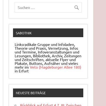
SABOTNIK
Linksradikale Gruppe und Infoladen,
Theorie und Praxis, Ver­net­zung, Infos
und Ter­mi­ne, In­fo­ver­an­stal­tun­gen und
Le­sun­gen, Bi­blio­thek, Archiv, Zei­tun­gen
und Zeit­schrif­ten, ak­tu­el­le Flyer und
Pla­ka­te, But­tons, Auf­nä­her und vieles
mehr im
Veto (Magdeburger Allee 180)
in Erfurt
NEUESTE BEITRÄGE
Rückblick auf Erfurt 4.7. III: Zwischen