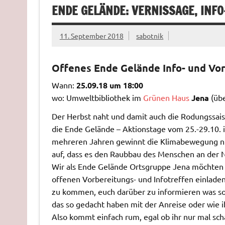
ENDE GELÄNDE: VERNISSAGE, INF
11. September 2018
sabotnik
Offenes Ende Gelände Info- und Vo
Wann:
25.09.18 um 18:00
wo: Umweltbibliothek im
Grünen Haus
Jena
(üb
Der Herbst naht und damit auch die Rodungssai
die Ende Gelände – Aktionstage vom 25.-29.10. i
mehreren Jahren gewinnt die Klimabewegung nu
auf, dass es den Raubbau des Menschen an der Na
Wir als Ende Gelände Ortsgruppe Jena möchte
offenen Vorbereitungs- und Infotreffen einlade
zu kommen, euch darüber zu informieren was so g
das so gedacht haben mit der Anreise oder wie i
Also kommt einfach rum, egal ob ihr nur mal scha