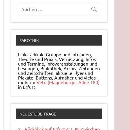
SABOTNIK
Linksradikale Gruppe und Infoladen,
Theorie und Praxis, Ver­net­zung, Infos
und Ter­mi­ne, In­fo­ver­an­stal­tun­gen und
Le­sun­gen, Bi­blio­thek, Archiv, Zei­tun­gen
und Zeit­schrif­ten, ak­tu­el­le Flyer und
Pla­ka­te, But­tons, Auf­nä­her und vieles
mehr im
Veto (Magdeburger Allee 180)
in Erfurt
NEUESTE BEITRÄGE
Rückblick auf Erfurt 4.7. III: Zwischen