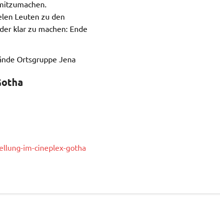
t mitzumachen.
elen Leuten zu den
der klar zu machen: Ende
lände Ortsgruppe Jena
Gotha
llung-im-cineplex-gotha