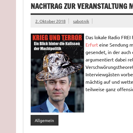
NACHTRAG ZUR VERANSTALTUNG MI
2. Oktober 2018
sabotnik
Das lokale Radio FREI
Erfurt
eine Sendung 
gesendet, in der auch 
argumentiert dabei rel
Verschwörungstheoreti
Interviewgästen vorbe
mächtig auf und wett
teilweise ganz offens
Allgemein