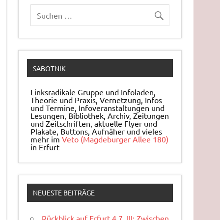
SABOTNIK
Linksradikale Gruppe und Infoladen,
Theorie und Praxis, Ver­net­zung, Infos
und Ter­mi­ne, In­fo­ver­an­stal­tun­gen und
Le­sun­gen, Bi­blio­thek, Archiv, Zei­tun­gen
und Zeit­schrif­ten, ak­tu­el­le Flyer und
Pla­ka­te, But­tons, Auf­nä­her und vieles
mehr im
Veto (Magdeburger Allee 180)
in Erfurt
NEUESTE BEITRÄGE
Rückblick auf Erfurt 4.7. III: Zwischen