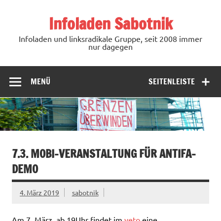
Zum
Inhalt
Infoladen Sabotnik
springen
Infoladen und linksradikale Gruppe, seit 2008 immer
nur dagegen
MENÜ
SEITENLEISTE
7.3. MOBI-VERANSTALTUNG FÜR ANTIFA-
DEMO
4. März 2019
sabotnik
Am 7. März, ab 19Uhr findet im
veto
eine