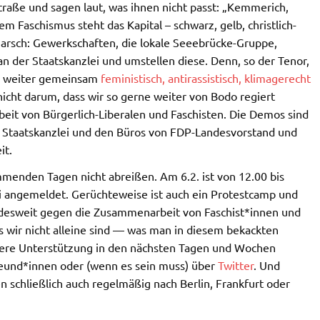
traße und sagen laut, was ihnen nicht passt: „Kemmerich,
m Faschismus steht das Kapital – schwarz, gelb, christlich-
rnmarsch: Gewerkschaften, die lokale Seeebrücke-Gruppe,
 an der Staatskanzlei und umstellen diese. Denn, so der Tenor,
n weiter gemeinsam
feministisch, antirassistisch, klimagerecht
nicht darum, dass wir so gerne weiter von Bodo regiert
it von Bürgerlich-Liberalen und Faschisten. Die Demos sind
r Staatskanzlei und den Büros von FDP-Landesvorstand und
it.
menden Tagen nicht abreißen. Am 6.2. ist von 12.00 bis
i angemeldet. Gerüchteweise ist auch ein Protestcamp und
desweit gegen die Zusammenarbeit von Faschist*innen und
s wir nicht alleine sind — was man in diesem bekackten
itere Unterstützung in den nächsten Tagen und Wochen
Freund*innen oder (wenn es sein muss) über
Twitter
. Und
 schließlich auch regelmäßig nach Berlin, Frankfurt oder