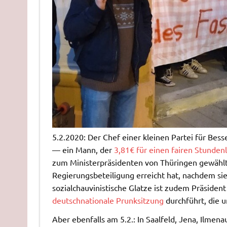
5.2.2020: Der Chef einer kleinen Partei für Bes
— ein Mann, der
3,81€ für einen fairen Stunden
zum Ministerpräsidenten von Thüringen gewählt
Regierungsbeteiligung erreicht hat, nachdem sie 
sozialchauvinistische Glatze ist zudem Präside
deutschnationale Prunksitzung
durchführt, die 
Aber ebenfalls am 5.2.: In Saalfeld, Jena, Ilme