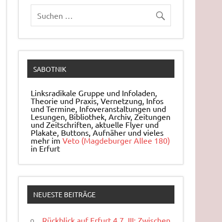
SABOTNIK
Linksradikale Gruppe und Infoladen,
Theorie und Praxis, Ver­net­zung, Infos
und Ter­mi­ne, In­fo­ver­an­stal­tun­gen und
Le­sun­gen, Bi­blio­thek, Archiv, Zei­tun­gen
und Zeit­schrif­ten, ak­tu­el­le Flyer und
Pla­ka­te, But­tons, Auf­nä­her und vieles
mehr im
Veto (Magdeburger Allee 180)
in Erfurt
NEUESTE BEITRÄGE
Rückblick auf Erfurt 4.7. III: Zwischen