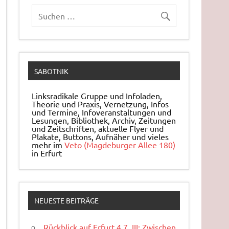
SABOTNIK
Linksradikale Gruppe und Infoladen,
Theorie und Praxis, Ver­net­zung, Infos
und Ter­mi­ne, In­fo­ver­an­stal­tun­gen und
Le­sun­gen, Bi­blio­thek, Archiv, Zei­tun­gen
und Zeit­schrif­ten, ak­tu­el­le Flyer und
Pla­ka­te, But­tons, Auf­nä­her und vieles
mehr im
Veto (Magdeburger Allee 180)
in Erfurt
NEUESTE BEITRÄGE
Rückblick auf Erfurt 4.7. III: Zwischen