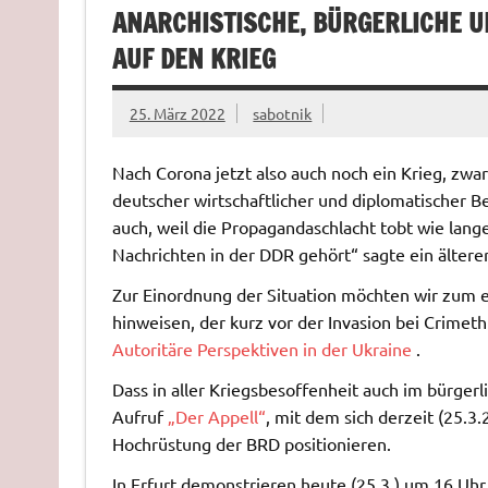
ANARCHISTISCHE, BÜRGERLICHE U
AUF DEN KRIEG
25. März 2022
sabotnik
Nach Corona jetzt also auch noch ein Krieg, zw
deutscher wirtschaftlicher und diplomatischer Be
auch, weil die Propagandaschlacht tobt wie lange
Nachrichten in der DDR gehört“ sagte ein älter
Zur Einordnung der Situation möchten wir zum e
hinweisen, der kurz vor der Invasion bei Crimeth
Autoritäre Perspektiven in der Ukraine
.
Dass in aller Kriegsbesoffenheit auch im bürgerl
Aufruf
„Der Appell“
, mit dem sich derzeit (25.3
Hochrüstung der BRD positionieren.
In Erfurt demonstrieren heute (25.3.) um 16 Uhr