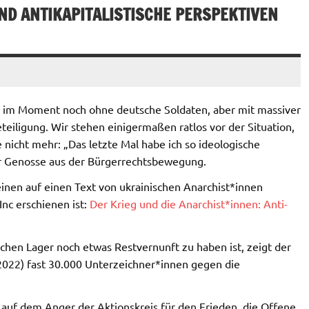
ND ANTIKAPITALISTISCHE PERSPEKTIVEN
ar im Moment noch ohne deutsche Soldaten, aber mit massiver
teiligung. Wir stehen einigermaßen ratlos vor der Situation,
 nicht mehr: „Das letzte Mal habe ich so ideologische
er Genosse aus der Bürgerrechtsbewegung.
inen auf einen Text von ukrainischen Anarchist*innen
Inc erschienen ist:
Der Krieg und die Anarchist*innen: Anti-
ichen Lager noch etwas Restvernunft zu haben ist, zeigt der
.2022) fast 30.000 Unterzeichner*innen gegen die
 auf dem Anger der Aktionskreis für den Frieden, die Offene