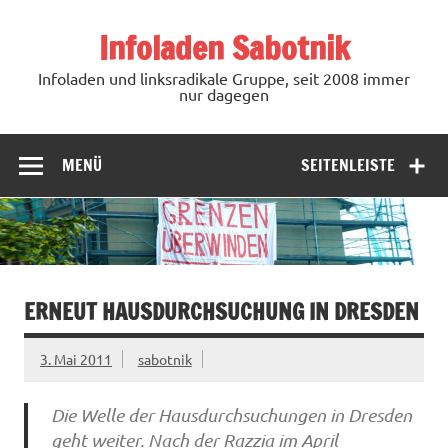
Zum
Inhalt
Infoladen Sabotnik
springen
Infoladen und linksradikale Gruppe, seit 2008 immer
nur dagegen
MENÜ
SEITENLEISTE
ERNEUT HAUSDURCHSUCHUNG IN DRESDEN
3. Mai 2011
sabotnik
Die Welle der Hausdurchsuchungen in Dresden
geht weiter. Nach der Razzia im April