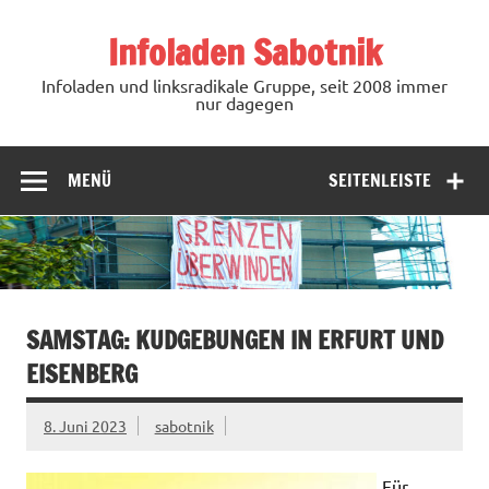
Zum
Inhalt
Infoladen Sabotnik
springen
Infoladen und linksradikale Gruppe, seit 2008 immer
nur dagegen
MENÜ
SEITENLEISTE
SAMSTAG: KUDGEBUNGEN IN ERFURT UND
EISENBERG
8. Juni 2023
sabotnik
Für