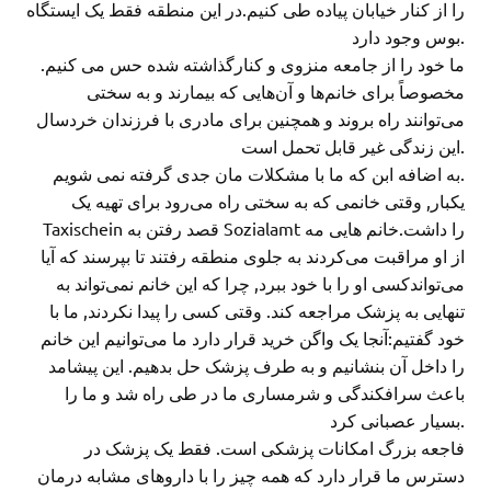
را از کنار خیابان پیاده طی کنیم.در این منطقه فقط یک ایستگاه
بوس وجود دارد.
ما خود را از جامعه منزوی و کنارگذاشته شده حس می کنیم.
مخصوصاً برای خانم‌ها و آن‌هایی که بیمارند و به سختی
می‌توانند راه بروند و همچنین برای مادری با فرزندان خردسال
این زندگی غیر قابل تحمل است.
به اضافه ابن که ما با مشکلات مان جدی گرفته نمی شویم.
یکبار, وقتی خانمی که به سختی راه می‌رود برای تهیه یک
Taxischein قصد رفتن به Sozialamt را داشت.خانم هایی مه
از او مراقبت می‌کردند به جلوی منطقه رفتند تا بپرسند که آیا
می‌تواندکسی او را با خود ببرد, چرا که این خانم نمی‌تواند به
تنهایی به پزشک مراجعه کند. وقتی کسی را پیدا نکردند, ما با
خود گفتیم:آنجا یک واگن خرید قرار دارد ما می‌توانیم این خانم
را داخل آن بنشانیم و به طرف پزشک حل بدهیم. این پیشامد
باعث سرافکندگی و شرمساری ما در طی راه شد و ما را
بسیار عصبانی کرد.
فاجعه بزرگ امکانات پزشکی است. فقط یک پزشک در
دسترس ما قرار دارد که همه چیز را با داروهای مشابه درمان