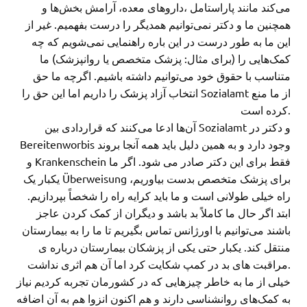
می‌کند مانند پاراستامل ،داروهای معده، آرامش بخش‌ها و
همچنین ما و دکتر نمی‌توانیم همدیگر را درست بفهمیم. غیر از
این ما به طور درست در این باره راهنمایی نمی‌شویم که چه
کمک‌هایی را (برای مثال: پزشک متخصص یا روانپزشک) ما
متناسب با حقوق خود می‌توانیم داشته باشیم. اگرچه ما حق
انتخاب آزاد پزشک را داریم اما این حق را Sozialamt از ما منع
کرده است.
آن‌ها ادعا می‌کنند که قراردادی بین Sozialamt و دکتر در
Bereitenworbis وجود دارد و به همین دلیل باید همه آنجا بروند
و Krankenschein فقط برای این دکتر صادر می شود. اگر ما
یکبار یک Überweisung برای پزشک متخصص بدست بیاوریم،
راه خیلی طولانی است و ما باید کرایه راه را شخصاً بپردازیم.
ابتد اگر حال ما کاملاً بد باشد و دیگران از کمک کردن عاجز
باشند می‌توانیم با اورژانس تماس بگیریم تا ما را به بیمارستان
منتقل کند. یکبار حتی یکی از پزشکان بیمارستان درباره ی
مراقبت های بد در کمپ شکایت کرد اما آن هم اثری نداشت.
خیلی از ما به خاطر چیزهایی که در کشورمان تجربه کردیم نیاز
به کمک‌های روانشناسی دارند و هم‌ اکنون انزوا هم به آن اضافه