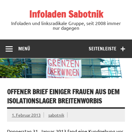
Zum
Inhalt
Infoladen Sabotnik
springen
Infoladen und linksradikale Gruppe, seit 2008 immer
nur dagegen
MENÜ
SEITENLEISTE
OFFENER BRIEF EINIGER FRAUEN AUS DEM
ISOLATIONSLAGER BREITENWORBIS
1. Februar 2013
sabotnik
Donnerstag 31. Januar 2013 fand eine Kundgebung vor