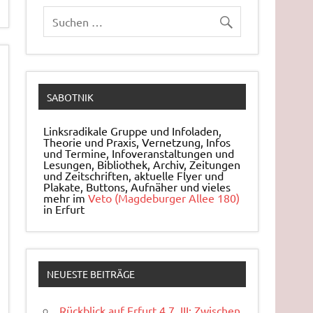
SABOTNIK
Linksradikale Gruppe und Infoladen,
Theorie und Praxis, Ver­net­zung, Infos
und Ter­mi­ne, In­fo­ver­an­stal­tun­gen und
Le­sun­gen, Bi­blio­thek, Archiv, Zei­tun­gen
und Zeit­schrif­ten, ak­tu­el­le Flyer und
Pla­ka­te, But­tons, Auf­nä­her und vieles
mehr im
Veto (Magdeburger Allee 180)
in Erfurt
NEUESTE BEITRÄGE
Rückblick auf Erfurt 4.7. III: Zwischen